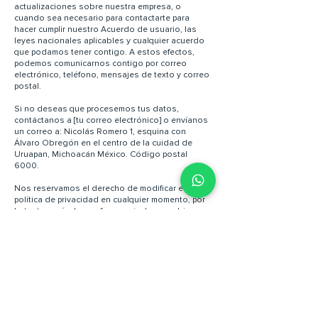
actualizaciones sobre nuestra empresa, o
cuando sea necesario para contactarte para
hacer cumplir nuestro Acuerdo de usuario, las
leyes nacionales aplicables y cualquier acuerdo
que podamos tener contigo. A estos efectos,
podemos comunicarnos contigo por correo
electrónico, teléfono, mensajes de texto y correo
postal.
Si no deseas que procesemos tus datos,
contáctanos a [tu correo electrónico] o envíanos
un correo a: Nicolás Romero 1, esquina con
Álvaro Obregón en el centro de la cuidad de
Uruapan, Michoacán México. Código postal
6000.
Nos reservamos el derecho de modificar esta
política de privacidad en cualquier momento, por
lo tanto, revísala con frecuencia. Los cambios y
aclaraciones tendrán efecto inmediatamente
después de su publicación en la página web. Si
realizamos cambios sustanciales a esta política,
te notificaremos que se ha actualizado, para que
sepas qué información recopilamos, cómo la
usamos y en qué circunstancias, si corresponde,
usamos o divulgamos la información.
Si deseas: acceder, corregir, modificar o eliminar