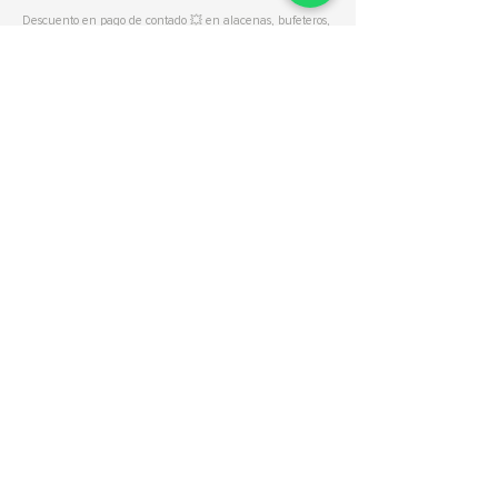
Descuento en pago de contado 💥 en alacenas, bufeteros,
vitrinas, cantinas y más. *Los descuentos no aplican en
pagos con tarjeta de crédito o a MSI. Consulta la
disponibilidad de nuestros modelos con nuestros asesores
en línea. Descuento válido en tienda o en compras vía
redes sociales. Muebles en Nueva Mueblería Uruapan 💚
¡Explora
nuestro catálogo!
Porta TV's y
Cajoneras
Comedores
libreros
Nicolás Romero 1 esquina Álvaro Obregón. Colonia