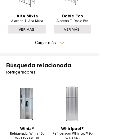
Alta Mixta
Doble Eco
Alacena T. Alta Mixta
Alacena T. Doble Eco
VER MÁS
VER MÁS
Cargar más
Búsqueda relacionada
Refrigeradores
Winia®
Whirlpool®
Refrigerador Winia 16p
Refrigerador Whirlpool® 9p
WRT1650GGDX
WT9014S