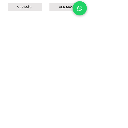
VER MÁS
VER MÁS
Whirlpool
Whirlpool®
Refrigerador Whirlpool
Refrigerador Whirlpool
WT1433K 14 Pies
WT1431D 13 Pies
VER MÁS
VER MÁS
Cargar más