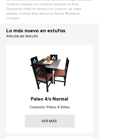
nuestros modelos con nuestros asesores en línea.
Descuento válido en tienda o en compras vía redes
sociales. Conoce línea blanca en Nueva Mueblería
Uruapan.
L
o más nuevo en estufas
Artículos por descubir
Paleo 4/s Normal
Comedor Paleo 4 Sillas
VER MÁS