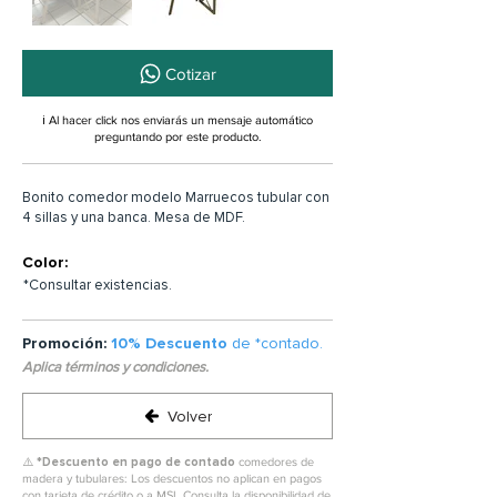
Cotizar
ℹ️ Al hacer click nos enviarás un mensaje automático
preguntando por este producto.
Bonito comedor modelo Marruecos tubular con
4 sillas y una banca. Mesa de MDF.
Color:
*Consultar existencias.
Promoción:
10% Descuento
de *contado.
Aplica términos y condiciones.
Volver
⚠️ *
Descuento en pago de contado
comedores de
madera y tubulares: Los descuentos no aplican en pagos
con tarjeta de crédito o a MSI. Consulta la disponibilidad de