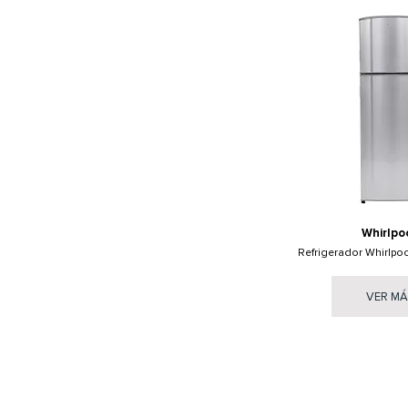
Whirlpo
Refrigerador Whirlpo
VER M