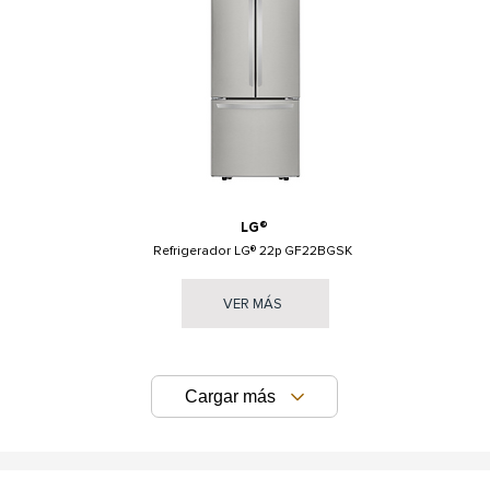
LG®
Refrigerador LG® 22p GF22BGSK
VER MÁS
Cargar más