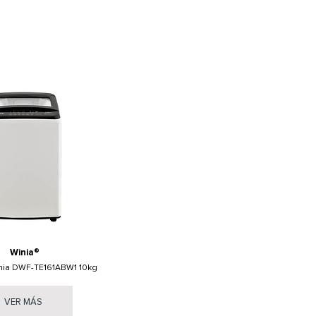
Winia®
nia DWF-TE161ABW1 10kg
VER MÁS