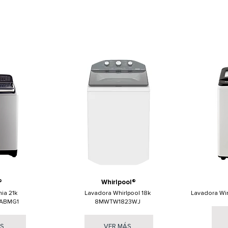
®
Whirlpool®
ia 21k
Lavadora Whirlpool 18k
Lavadora Wi
ABMG1
8MWTW1823WJ
ÁS
VER MÁS