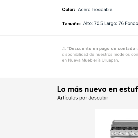
Color:
Acero Inoxidable.
Alto: 70.5 Largo: 76 Fond
Tamaño:
⚠️ *
Descuento en pago de contado
e
disponibilidad de nuestros modelos con
en Nueva Mueblería Uruapan.
L
o más nuevo en estu
Artículos por descubir