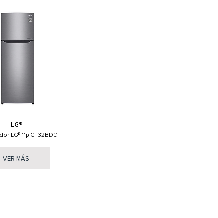
LG®
ador LG® 11p GT32BDC
VER MÁS