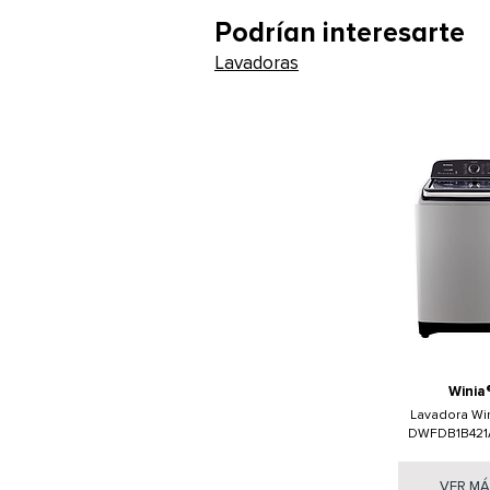
Podrían interesarte
Lavadoras
Winia
Lavadora Win
DWFDB1B421
VER M