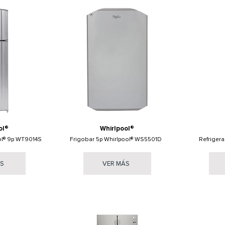
ol®
Whirlpool®
ol® 9p WT9014S
Frigobar 5p Whirlpool® WS5501D
Refriger
ÁS
VER MÁS