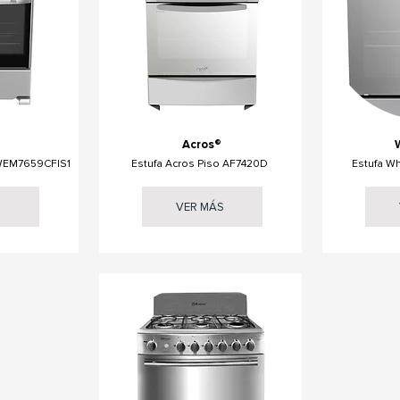
Acros®
 WEM7659CFIS1
Estufa Acros Piso AF7420D
Estufa W
S
VER MÁS