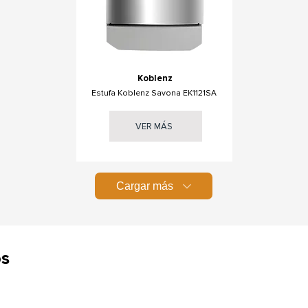
Koblenz
Estufa Koblenz Savona EK1121SA
VER MÁS
Cargar más
os