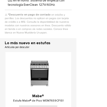
Luz en el horno. Sistema de limpieza con
tecnología EverClean. 127V/60Hz.
⚠️ *
Descuento en pago de contado
en estufas y
parrillas: Los descuentos no aplican en pagos con tarjeta
de crédito o a MSI. Consulta la disponibilidad de nuestros
modelos con nuestros asesores en línea. Descuento válido
en tienda o en compras vía redes sociales. Conoce línea
blanca en Nueva Mueblería Uruapan.
L
o más nuevo en estufas
Artículos por descubir
Mabe®
Estufa Mabe® de Piso WEM7659CFIS1