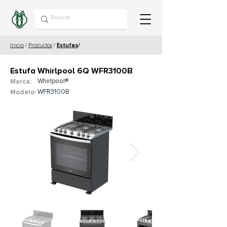
Inicio
/
Productos
/
Estufas
/
Estufa Whirlpool 6Q WFR3100B
Whirlpool®
Marca:
WFR3100B
Modelo: