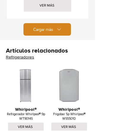
VER MÁS
Cargar más
Artículos relacionados
Refrigeradores
Whirlpool®
Whirlpool®
Refrigerador Whirlpool® 9p
Frigobar 5p Whirlpool®
WT9014S
WS5501D
VER MÁS
VER MÁS