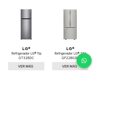
LG®
LG®
Refrigerador LG® 11p
Refrigerador LG® 22p
GT32BDC
GF22BGSK
VER MÁS
VER MÁS
Cargar más
Podrían interesarte
Lavadoras