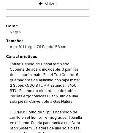
Volver
Color:
Negro
Tamaño:
Alto: 91.1 Largo: 76 Fondo: 58 cm
Características
Estufa: Capelo de Cristal templado.
Cubierta de acero inoxidable. 3 parrillas
de alambrón mate. Panel Top Control. 6
quemadores de aluminio con tapa mate:
2 Súper:7,500 BTU + 4 Estándar: 7,100
BTU. Encendido electrónico de botón.
Perillas ergonómicas Push&Turn de una
sola pieza. Convertible a Gas Natural.
HORNO: Horno de 5.1p3. Encendido de
cerillo en el horno. Termogrados. 1 parrilla
en el horno. Puerta panorámica con Door
Stop System. Jaladera de una sola pieza.