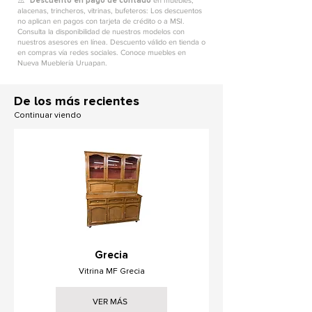
⚠️ *
Descuento en pago de contado
en muebles,
alacenas, trincheros, vitrinas, bufeteros: Los descuentos
no aplican en pagos con tarjeta de crédito o a MSI.
Consulta la disponibilidad de nuestros modelos con
nuestros asesores en línea. Descuento válido en tienda o
en compras vía redes sociales. Conoce muebles en
Nueva Mueblería Uruapan.
De los más recientes
Continuar viendo
Grecia
Vitrina MF Grecia
VER MÁS