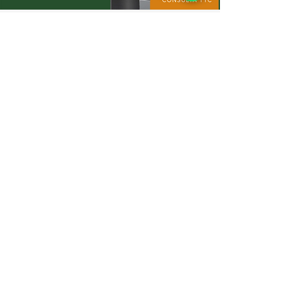
Podrían interesarte
Salas y sillones
Alexa MB
Bonaterra
Sala Alexa 3 2 1
Sala Bonaterra 3 2 1
VER MÁS
VER MÁS