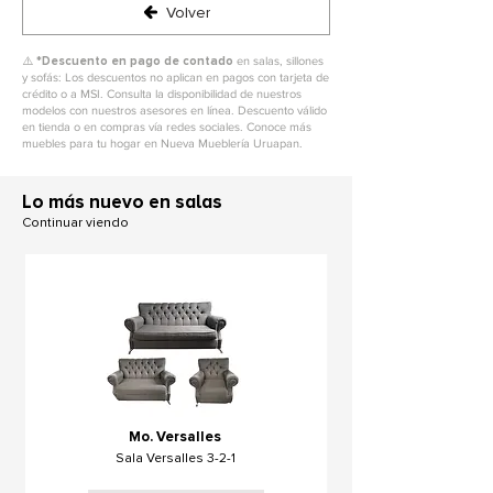
Volver
⚠️ *
Descuento en pago de contado
en salas, sillones
y sofás: Los descuentos no aplican en pagos con tarjeta de
crédito o a MSI. Consulta la disponibilidad de nuestros
modelos con nuestros asesores en línea. Descuento válido
en tienda o en compras vía redes sociales. Conoce más
muebles para tu hogar en Nueva Mueblería Uruapan.
L
o más nuevo en salas
Continuar viendo
Mo. Versalles
Sala Versalles 3-2-1