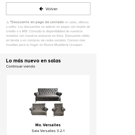
Volver
⚠️ *
Descuento en pago de contado
en salas, sillones
y sofás: Los descuentos no aplican en pagos con tarjeta de
crédito o a MSI. Consulta la disponibilidad de nuestros
modelos con nuestros asesores en línea. Descuento válido
en tienda o en compras vía redes sociales. Conoce más
muebles para tu hogar en Nueva Mueblería Uruapan.
L
o más nuevo en salas
Continuar viendo
Mo. Versalles
Sala Versalles 3-2-1