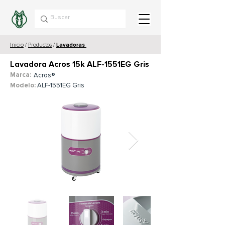
Inicio
/
Productos
/
L
avadoras
Lavadora Acros 15k ALF-1551EG Gris
Marca:
Acros®
Modelo:
ALF-1551EG Gris