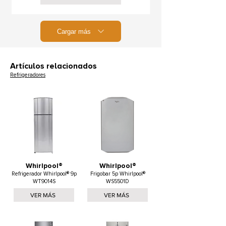
Cargar más
Artículos relacionados
Refrigeradores
Whirlpool®
Whirlpool®
Refrigerador Whirlpool® 9p
Frigobar 5p Whirlpool®
WT9014S
WS5501D
VER MÁS
VER MÁS