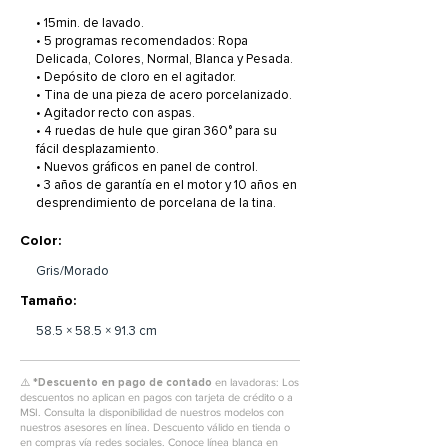
• 15min. de lavado.
• 5 programas recomendados: Ropa
Delicada, Colores, Normal, Blanca y Pesada.
• Depósito de cloro en el agitador.
• Tina de una pieza de acero porcelanizado.
• Agitador recto con aspas.
• 4 ruedas de hule que giran 360° para su
fácil desplazamiento.
• Nuevos gráﬁcos en panel de control.
• 3 años de garantía en el motor y 10 años en
desprendimiento de porcelana de la tina.
Color:
Gris/Morado
Tamaño:
58.5 × 58.5 × 91.3 cm
⚠️ *
Descuento en pago de contado
en lavadoras: Los
descuentos no aplican en pagos con tarjeta de crédito o a
MSI. Consulta la disponibilidad de nuestros modelos con
nuestros asesores en línea. Descuento válido en tienda o
en compras vía redes sociales. Conoce línea blanca en