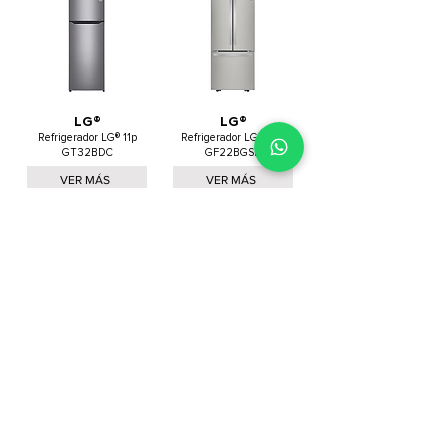
LG®
LG®
Refrigerador LG® 11p
Refrigerador LG® 22p
GT32BDC
GF22BGSK
VER MÁS
VER MÁS
Cargar más
Otros usuarios también vieron
Muebles para cocina