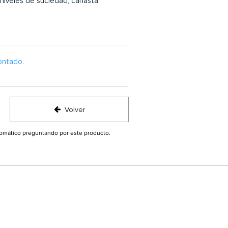
 niveles de suciedad, canasta
ontado.
Volver
utomático preguntando por este producto.