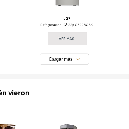
LG®
Refrigerador LG® 22p GF22BGSK
VER MÁS
Cargar más
én vieron