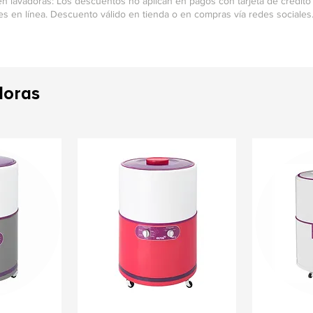
n lavadoras: Los descuentos no aplican en pagos con tarjeta de crédito o
 en línea. Descuento válido en tienda o en compras vía redes sociales
doras