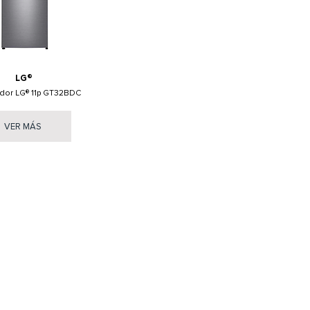
LG®
ador LG® 11p GT32BDC
VER MÁS