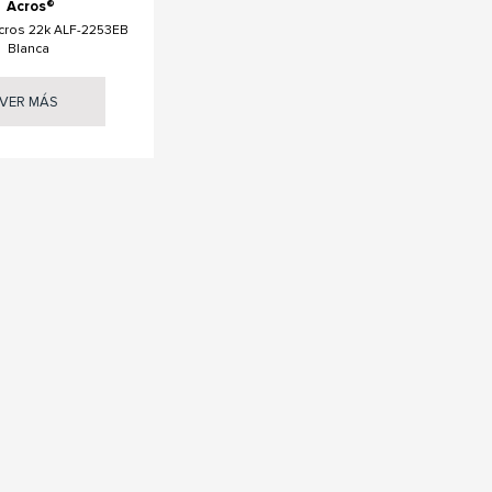
Acros®
cros 22k ALF-2253EB
Blanca
VER MÁS