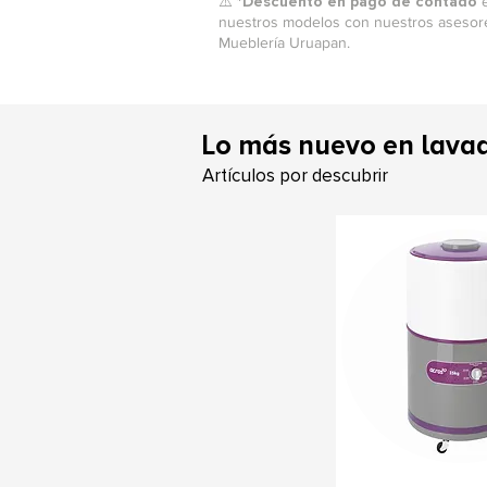
⚠️ *
Descuento en pago de contado
e
nuestros modelos con nuestros asesores
Mueblería Uruapan.
L
o más nuevo en lava
Artículos por descubrir