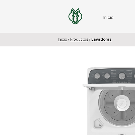
Inicio
Inicio
/
Productos
/
L
avadoras