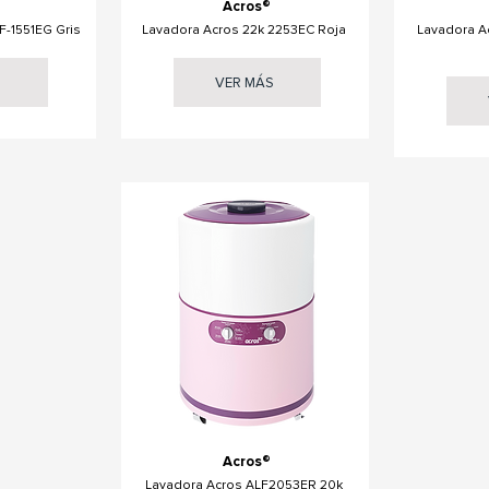
Acros®
F-1551EG Gris
Lavadora Acros 22k 2253EC Roja
Lavadora A
S
VER MÁS
Acros®
Lavadora Acros ALF2053ER 20k