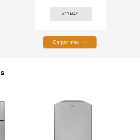
VER MÁS
Cargar más
os