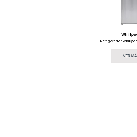
Whirlpo
Refrigerador Whirlpo
VER M