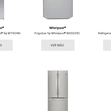
ol®
Whirlpool®
ol® 9p WT9014S
Frigobar 5p Whirlpool® WS5501D
Refriger
ÁS
VER MÁS