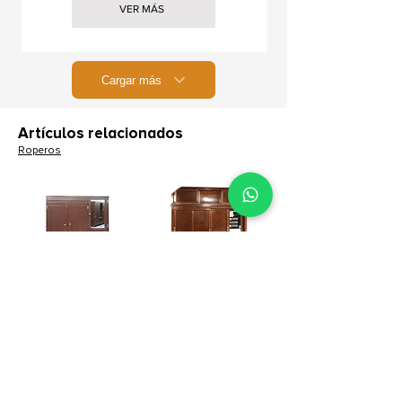
VER MÁS
Cargar más
Artículos relacionados
Roperos
Coketo Zapatero
King Kong
Ropero Coqueto Zapatero
Ropero King Kong
VER MÁS
VER MÁS