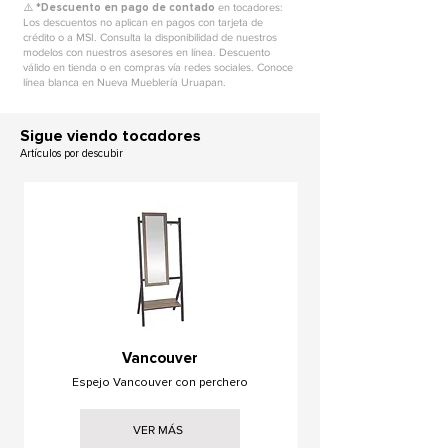
⚠️ *
Descuento en pago de contado
en tocadores:
Los descuentos no aplican en pagos con tarjeta de
crédito o a MSI. Consulta la disponibilidad de nuestros
modelos con nuestros asesores en línea. Descuento
válido en tienda o en compras vía redes sociales. Conoce
línea blanca en Nueva Mueblería Uruapan.
Sigue viendo tocadores
Artículos por descubir
Vancouver
Espejo Vancouver con perchero
VER MÁS