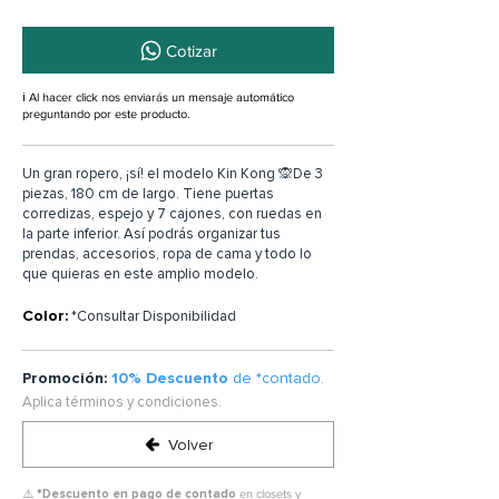
Cotizar
ℹ️ Al hacer click nos enviarás un mensaje automático
preguntando por este producto.
Un gran ropero, ¡sí! el modelo Kin Kong 🙊De 3
piezas, 180 cm de largo. Tiene puertas
corredizas, espejo y 7 cajones, con ruedas en
la parte inferior. Así podrás organizar tus
prendas, accesorios, ropa de cama y todo lo
que quieras en este amplio modelo.
Color:
*Consultar Disponibilidad
Promoción:
10% Descuento
de *contado.
Aplica términos y condiciones.
Volver
⚠️ *
Descuento en pago de contado
en closets y