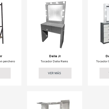
er
Dalia Jr
Da
on perchero
Tocador Dalia Rams
Tocador 
S
VER MÁS