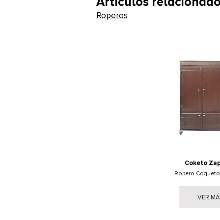
Artículos relacionad
Roperos
Coketo Za
Ropero Coqueto
VER M