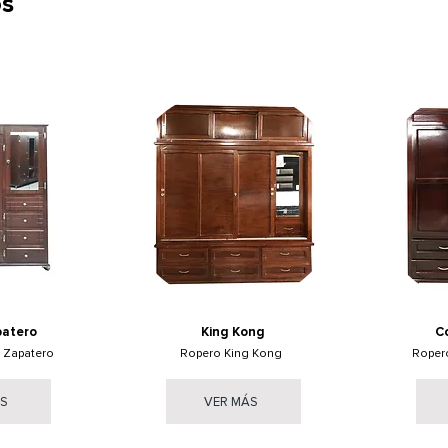
os
patero
King Kong
C
 Zapatero
Ropero King Kong
Roper
ÁS
VER MÁS