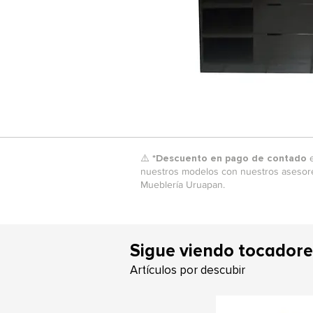
⚠️ *
Descuento en pago de contado
e
nuestros modelos con nuestros asesores
Mueblería Uruapan.
Sigue viendo tocadore
Artículos por descubir