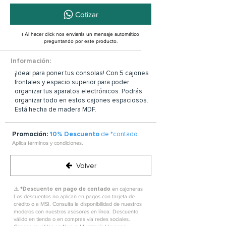
Cotizar
ℹ️ Al hacer click nos enviarás un mensaje automático
preguntando por este producto.
Información:
¡Ideal para poner tus consolas! Con 5 cajones
frontales y espacio superior para poder
organizar tus aparatos electrónicos. Podrás
organizar todo en estos cajones espaciosos.
Está hecha de madera MDF.
Promoción:
10% Descuento
de *contado.
Aplica términos y condiciones.
Volver
⚠️ *
Descuento en pago de contado
en cajoneras
Los descuentos no aplican en pagos con tarjeta de
crédito o a MSI. Consulta la disponibilidad de nuestros
modelos con nuestros asesores en línea. Descuento
válido en tienda o en compras vía redes sociales.