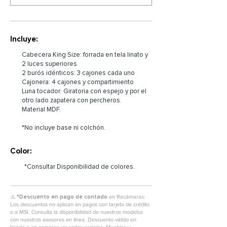
Incluye:
Cabecera King Size: forrada en tela linato y
2 luces superiores
2 burós idénticos: 3 cajones cada uno
Cajonera: 4 cajones y compartimiento
Luna tocador: Giratoria con espejo y por el
otro lado zapatera con percheros.
Material MDF.
*No incluye base ni colchón.
Color:
*Consultar Disponibilidad de colores.
⚠️ *Descuento en pago de contado
en Recámaras:
Los descuentos no aplican en pagos con tarjeta de crédito
o a MSI. Consulta la disponibilidad de nuestros modelos
con nuestros asesores en línea. Descuento válido en