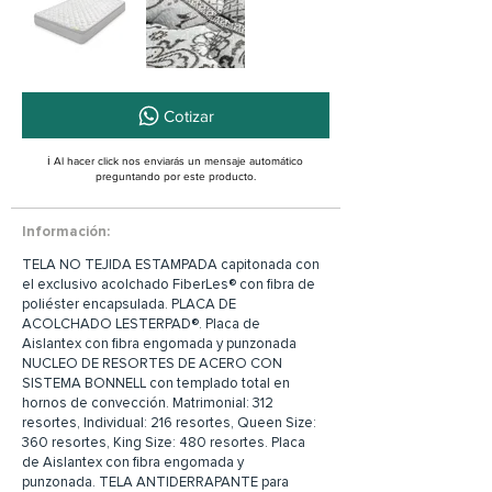
Cotizar
ℹ️ Al hacer click nos enviarás un mensaje automático
preguntando por este producto.
Información:
TELA NO TEJIDA ESTAMPADA capitonada con
el exclusivo acolchado FiberLes® con fibra de
poliéster encapsulada. PLACA DE
ACOLCHADO LESTERPAD®. Placa de
Aislantex con fibra engomada y punzonada
NUCLEO DE RESORTES DE ACERO CON
SISTEMA BONNELL con templado total en
hornos de convección. Matrimonial: 312
resortes, Individual: 216 resortes, Queen Size:
360 resortes, King Size: 480 resortes. Placa
de Aislantex con fibra engomada y
punzonada. TELA ANTIDERRAPANTE para