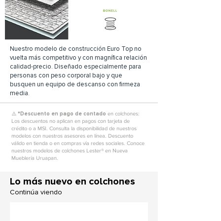
Nuestro modelo de construcción Euro Top no
vuelta más competitivo y con magnífica relación
calidad-precio. Diseñado especialmente para
personas con peso corporal bajo y que
busquen un equipo de descanso con firmeza
media.
⚠️ *
Descuento en pago de contado
en colchones:
Los descuentos no aplican en pagos con tarjeta de
crédito o a MSI. Consulta la disponibilidad de nuestros
modelos con nuestros asesores en línea. Descuento
válido en tienda o en compras vía redes sociales. Conoce
nuestros modelos de colchones Lester® en Nueva
Mueblería Uruapan.
Lo más nuevo en colchones
Continúa viendo