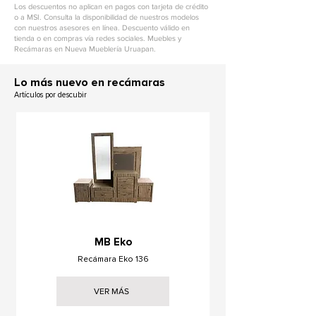
Los descuentos no aplican en pagos con tarjeta de crédito
o a MSI. Consulta la disponibilidad de nuestros modelos
con nuestros asesores en línea. Descuento válido en
tienda o en compras vía redes sociales. Muebles y
Recámaras en Nueva Mueblería Uruapan.
L
o más nuevo en recámaras
Artículos por descubir
MB Eko
Recámara Eko 136
VER MÁS