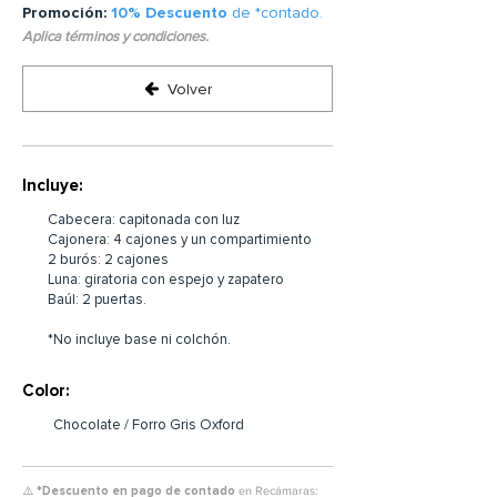
Promoción:
10% Descuento
de *contado.
Aplica términos y condiciones.
Volver
Incluye:
Cabecera: capitonada con luz
Cajonera: 4 cajones y un compartimiento
2 burós: 2 cajones
Luna: giratoria con espejo y zapatero
Baúl: 2 puertas.
*No incluye base ni colchón.
Color:
Chocolate / Forro Gris Oxford
⚠️ *Descuento en pago de contado
en Recámaras: