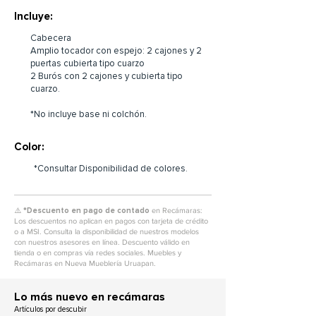
Incluye:
Cabecera
Amplio tocador con espejo: 2 cajones y 2
puertas cubierta tipo cuarzo
2 Burós con 2 cajones y cubierta tipo
cuarzo.
*No incluye base ni colchón.
Color:
*Consultar Disponibilidad de colores.
⚠️ *Descuento en pago de contado
en Recámaras:
Los descuentos no aplican en pagos con tarjeta de crédito
o a MSI. Consulta la disponibilidad de nuestros modelos
con nuestros asesores en línea. Descuento válido en
tienda o en compras vía redes sociales. Muebles y
Recámaras en Nueva Mueblería Uruapan.
L
o más nuevo en recámaras
Artículos por descubir