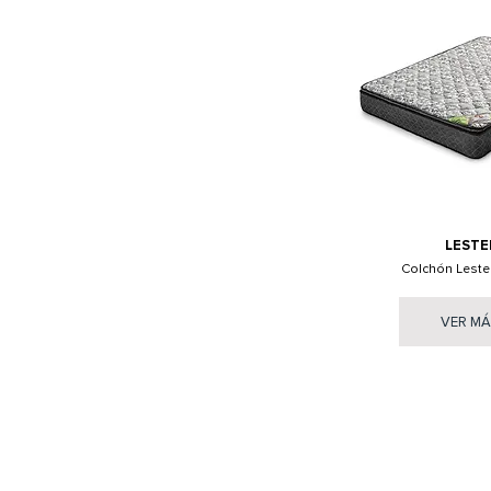
LESTE
Colchón Lester
VER M