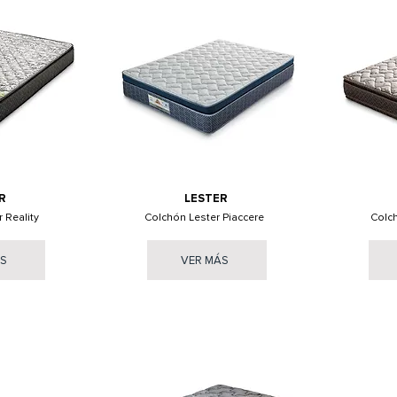
R
LESTER
 Reality
Colchón Lester Piaccere
Colc
ÁS
VER MÁS