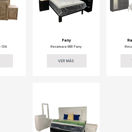
Fany
Ra
 136
Recámara MB Fany
Rec
S
VER MÁS