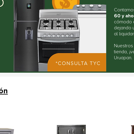
Contamos
60 y aho
cómodo q
dejando u
al liquida
Nuestros
tienda, ¡
Uruapan.
ión