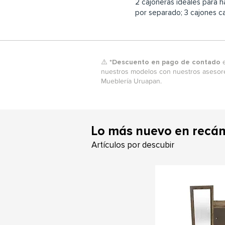
2 cajoneras ideales para 
por separado; 3 cajones c
⚠️ *Descuento en pago de contado
e
nuestros modelos con nuestros asesore
Mueblería Uruapan.
L
o más nuevo en recá
Artículos por descubir