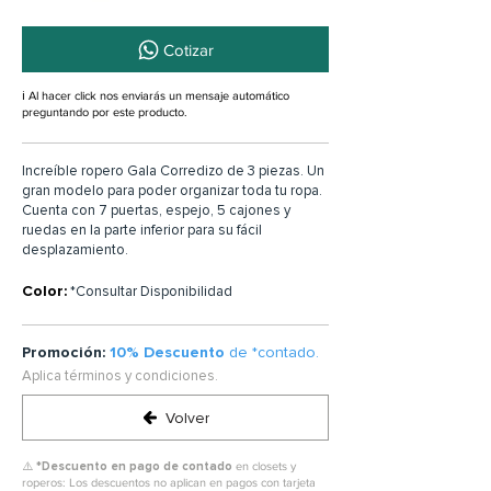
Cotizar
ℹ️ Al hacer click nos enviarás un mensaje automático
preguntando por este producto.
Increíble ropero Gala Corredizo de 3 piezas. Un
gran modelo para poder organizar toda tu ropa.
Cuenta con 7 puertas, espejo, 5 cajones y
ruedas en la parte inferior para su fácil
desplazamiento.
Color:
*Consultar Disponibilidad
Promoción:
10% Descuento
de *contado.
Aplica términos y condiciones.
Volver
⚠️ *
Descuento en pago de contado
en closets y
roperos: Los descuentos no aplican en pagos con tarjeta