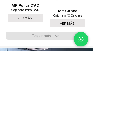
MF Porta DVD
Cajonera Porta DVD
MF Caoba
Cajonera 10 Cajones
VER MÁS
VER MÁS
Cargar más
¿Qué vas a cocinar?
¡A comer! Conoce nuestros modelos y
marcas en
estufas
líderes en el