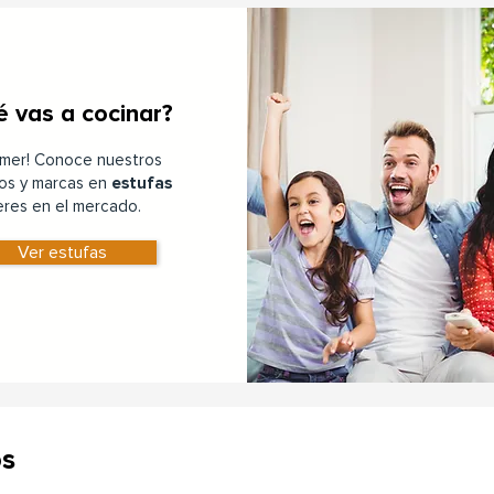
 vas a cocinar?
omer! Conoce nuestros
os y marcas en
estufas
deres en el mercado.
Ver estufas
os