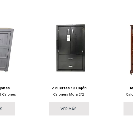
jones
2 Puertas / 2 Cajón
M
3 Cajones
Cajonera Mora 2/2
Caj
ÁS
VER MÁS