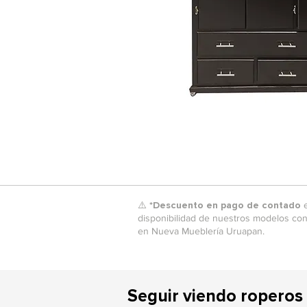
⚠️ *
Descuento en pago de contado
e
disponibilidad de nuestros modelos con
en Nueva Mueblería Uruapan.
Seguir viendo roperos