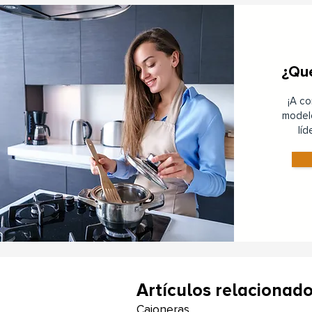
¿Qué
¡A c
model
lí
Artículos relacionad
Cajoneras