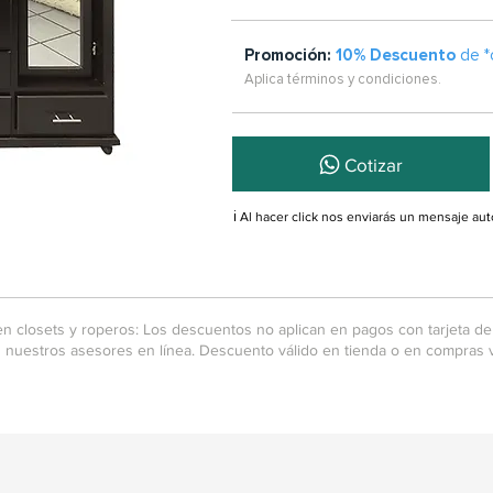
Promoción:
10% Descuento
de *
Aplica términos y condiciones.
Cotizar
ℹ️ Al hacer click nos enviarás un mensaje a
n closets y roperos: Los descuentos no aplican en pagos con tarjeta de 
 nuestros asesores en línea. Descuento válido en tienda o en compras v