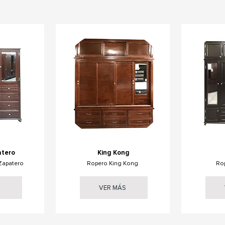
atero
King Kong
Zapatero
Ropero King Kong
Ro
S
VER MÁS