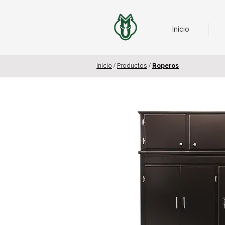
Inicio
Inicio
/
Productos
/
Roperos