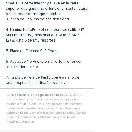
firme en la parte inferior y suave en la parte
superior que garantiza el funcionamiento natural
de los resortes independientes.
3. Placa de Espuma de alta densidad.
4. Lámina NanoPocket con resortes calibre 17.
Matrimonial 1131, Individual 819, Queen Size
1248, King Size 1716 resortes.
5. Placa de Espuma Soft Foam
6. Acabado No-Vuelta en la parte inferior con
tela antiderrapante.
7. Funda de Tela de Punto con elastano de
peso especial con diseño exclusivo.
⚠️ *
Descuento en pago de contado
en colchones:
Los descuentos no aplican en pagos con tarjeta de
crédito o a MSI. Consulta la disponibilidad de nuestros
modelos con nuestros asesores en línea. Descuento
válido en tienda o en compras vía redes sociales. Conoce
nuestros modelos de colchones Lester® en Nueva
Mueblería Uruapan.