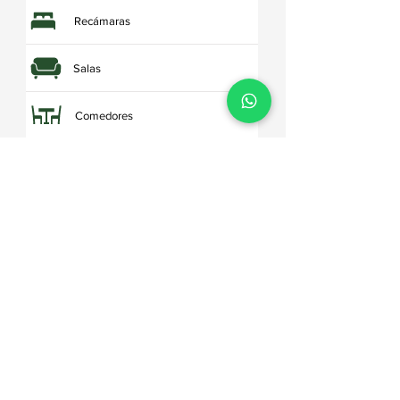
Recámaras
Salas
Comedores
Cajoneras
Muebles de Cocina
Porta Tv's / Libreros
Tocadores
Roperos