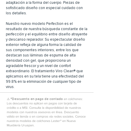
adaptación a la forma del cuerpo. Piezas de
sofisticado diseño con especial cuidado con
los detalles.
Nuestro nuevo modelo Perfection es el
resultado de nuestra búsqueda constante de la
perfección y el equilibrio entre diseño atrayente
y descanso reparador. Su espectacular diseño
exterior refleja de alguna forma la calidad de
sus componentes interiores, entre los que
destacan sus láminas de espuma de alta
densidad con gel, que proporciona un
agradable frescor y un nivel de confort
extraordinario. El tratamiento Viro Clean® que
aplicamos en su tela tiene una efectividad del
99.8% en la eliminación de cualquier tipo de
virus.
⚠️ *
Descuento en pago de contado
en colchones:
Los descuentos no aplican en pagos con tarjeta de
crédito o a MSI. Consulta la disponibilidad de nuestros
modelos con nuestros asesores en línea. Descuento
válido en tienda o en compras vía redes sociales. Conoce
nuestros modelos de colchones Lester® en Nueva
Mueblería Uruapan.