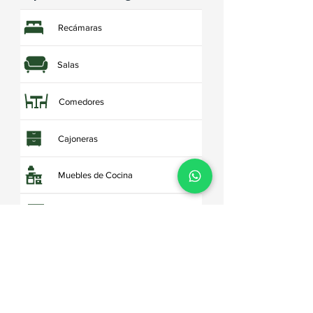
Recámaras
Salas
Comedores
Cajoneras
Muebles de Cocina
Porta Tv's / Libreros
Tocadores
Roperos