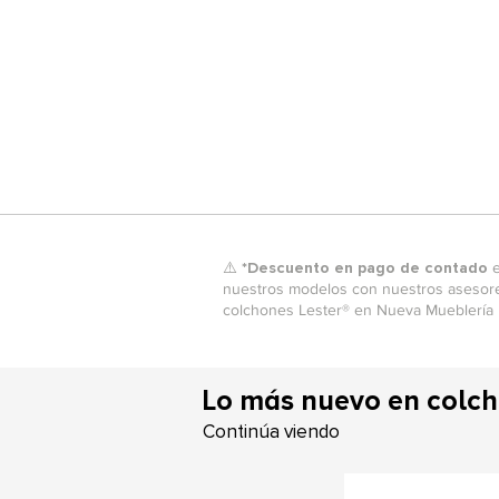
⚠️ *
Descuento en pago de contado
e
nuestros modelos con nuestros asesore
colchones Lester® en Nueva Mueblería
Lo más nuevo en colc
Continúa viendo