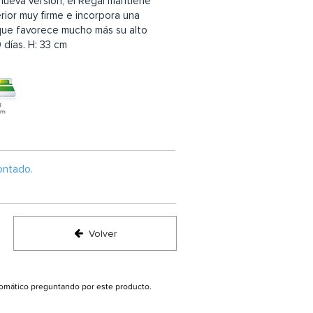
 nueva versión, el Regal mantiene
rior muy firme e incorpora una
que favorece mucho más su alto
 días. H: 33 cm
ontado.
Volver
utomático preguntando por este producto.