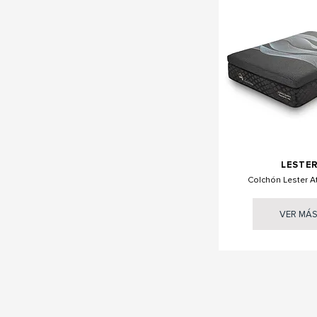
LESTE
Colchón Lester At
VER MÁ