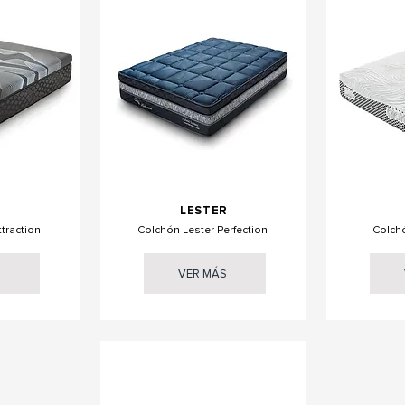
R
LESTER
traction
Colchón Lester Perfection
Colchó
S
VER MÁS