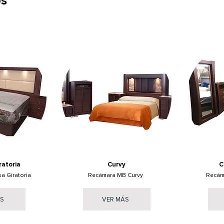
os
atoria
Curvy
C
 Giratoria
Recámara MB Curvy
Recám
ÁS
VER MÁS