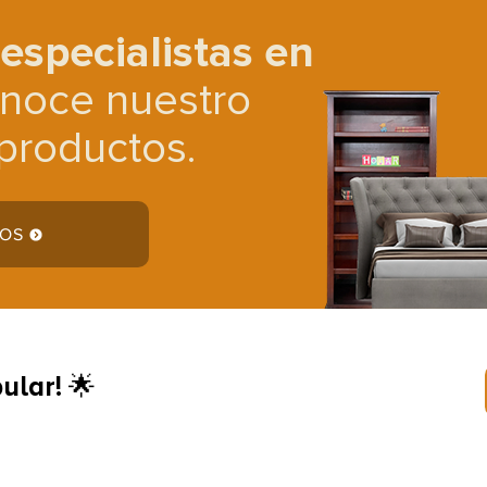
especialistas en
noce nuestro
productos.
TOS
ular! 🌟