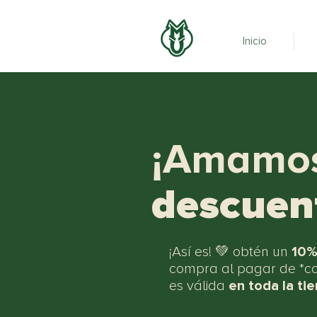
Inicio
¡Amamo
descuen
¡Así es! 💚 obtén un
10%
compra al pagar de *c
es válida
en toda la ti