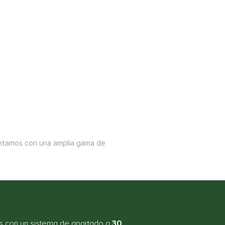
Contamos con una amplia gama de
 con un sistema de apartado a
30,