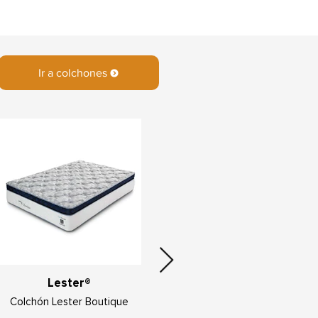
Ir a colchones
Lester®
Lester®
Colchón Lester Boutique
Colchón Lester Princess