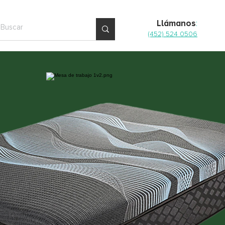
Llámanos
:
(452) 524 0506