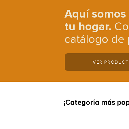
Aquí somos 
tu hogar.
Co
catálogo de 
VER PRODUC
¡Categoría más pop