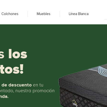
Colchones
Muebles
Línea Blanca
s
los
tos!
 de descuento
en tu
ontado, nuestra promoción
enda.