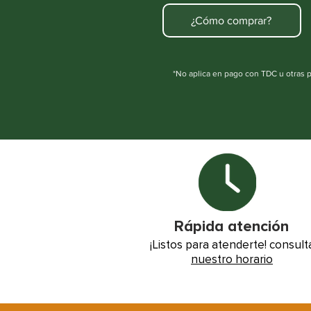
¿Cómo comprar?
*No aplica en pago con TDC u otras 
Rápida atención
¡Listos para atenderte! consult
nuestro horario