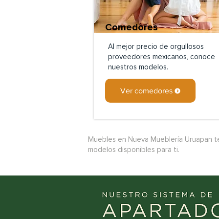
Comedores
Al mejor precio de orgullosos
proveedores mexicanos, conoce
nuestros modelos.
Ver comedores
Muebles en Nueva Mueblería Uruapan te o
modelos disponibles para ti.